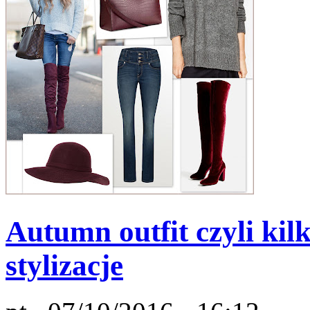
Autumn outfit czyli kil
stylizacje