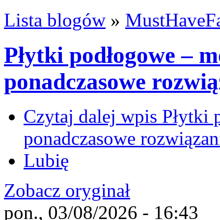
Lista blogów
»
MustHaveFa
Płytki podłogowe – m
ponadczasowe rozwią
Czytaj dalej
wpis Płytki 
ponadczasowe rozwiązan
Lubię
Zobacz oryginał
pon., 03/08/2026 - 16:43