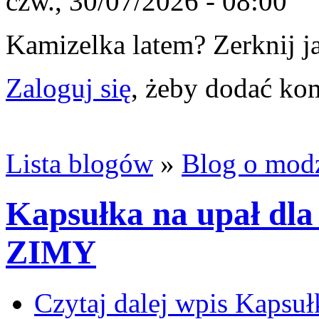
czw., 30/07/2026 - 08:00
Kamizelka latem? Zerknij 
Zaloguj się
, żeby dodać ko
Lista blogów
»
Blog o mod
Kapsułka na upał dla 
ZIMY
Czytaj dalej
wpis Kapsułk