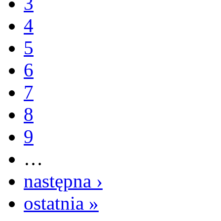
3
4
5
6
7
8
9
…
następna ›
ostatnia »