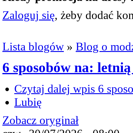
Zaloguj się
, żeby dodać ko
Lista blogów
»
Blog o mod
6 sposobów na: letnią
Czytaj dalej
wpis 6 sposo
Lubię
Zobacz oryginał