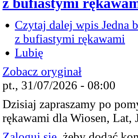
z bufiastymi rękawam
Czytaj dalej
wpis Jedna ba
z bufiastymi rękawami
Lubię
Zobacz oryginał
pt., 31/07/2026 - 08:00
Dzisiaj zapraszamy po pomy
rękawami dla Wiosen, Lat, J
Zaloguj się
, żeby dodać ko