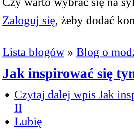
Czy warto wybrać się na s
Zaloguj się
, żeby dodać ko
Lista blogów
»
Blog o mod
Jak inspirować się tym
Czytaj dalej
wpis Jak insp
II
Lubię