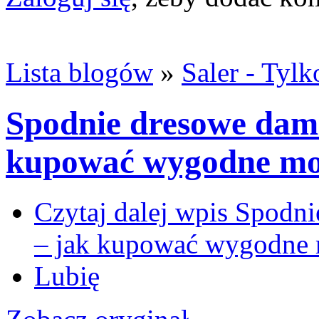
Lista blogów
»
Saler - Tyl
Spodnie dresowe dams
kupować wygodne mod
Czytaj dalej
wpis Spodni
– jak kupować wygodne 
Lubię